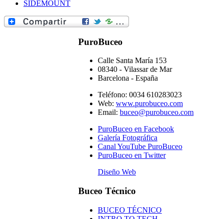
SIDEMOUNT
PuroBuceo
Calle Santa María 153
08340
-
Vilassar de Mar
Barcelona
-
España
Teléfono:
0034 610283023
Web:
www.purobuceo.com
Email:
buceo@purobuceo.com
PuroBuceo en Facebook
Galería Fotográfica
Canal YouTube PuroBuceo
PuroBuceo en Twitter
Diseño Web
Buceo Técnico
BUCEO TÉCNICO
INTRO TO TECH