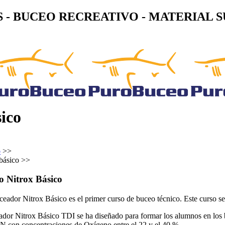
 - BUCEO RECREATIVO - MATERIAL S
sico
o
>>
básico >>
o Nitrox Básico
ceador Nitrox Básico es el primer curso de buceo técnico. Este curso se
dor Nitrox Básico TDI se ha diseñado para formar los alumnos en los 
 con concentraciones de Oxígeno entre el 22 y el 40 %.