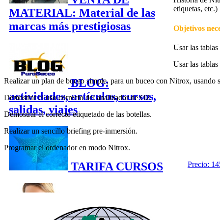
etiquetas, etc.)
MATERIAL: Material de las
marcas más prestigiosas
Objetivos nec
Usar las tablas
Usar las tablas
Realizar un plan de buceo simple, para un buceo con Nitrox, usando 
BLOG:
actividades, artículos, cursos,
Demostrar el uso correcto del analizador de O2.
salidas, viajes
Demostrar el correcto etiquetado de las botellas.
Realizar un sencillo briefing pre-inmersión.
Programar el ordenador en modo Nitrox.
Precio: 14
TARIFA CURSOS