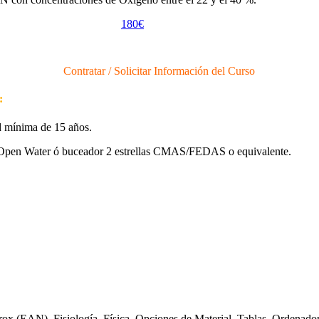
180€
Contratar / Solicitar Información del Curso
:
d mínima de 15 años.
Open Water ó buceador 2 estrellas CMAS/FEDAS o equivalente.
trox (EAN), Fisiología, Física, Opciones de Material, Tablas, Ordenado