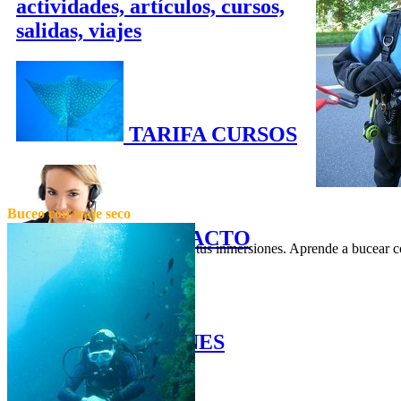
actividades, artículos, cursos,
salidas, viajes
TARIFA CURSOS
Buceo con traje seco
CONTACTO
Permanece caliente y cómodo en tus inmersiones. Aprende a bucear co
QUIENES
SOMOS