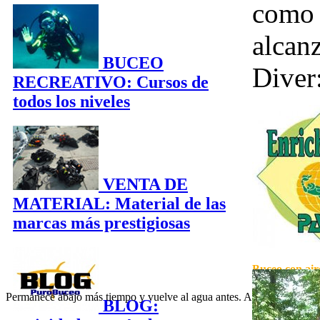
como 
alcan
BUCEO
Diver
RECREATIVO: Cursos de
todos los niveles
VENTA DE
MATERIAL: Material de las
marcas más prestigiosas
Buceo con air
Permanece abajo más tiempo y vuelve al agua antes. Aprende cómo util
BLOG: